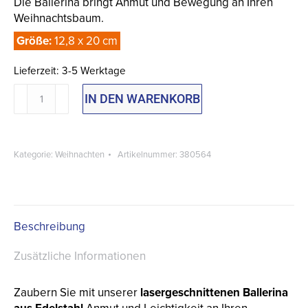
Die Ballerina bringt Anmut und Bewegung an Ihren
Weihnachtsbaum.
Größe:
12,8 x 20 cm
Lieferzeit:
3-5 Werktage
Weihnachtsbaumschmuck
IN DEN WARENKORB
Ballerina
Menge
Kategorie:
Weihnachten
Artikelnummer:
380564
Beschreibung
Zusätzliche Informationen
Zaubern Sie mit unserer
lasergeschnittenen Ballerina