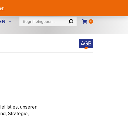
eferungen nur innerhalb Österreichs
Mein Account
en
Search:
EN
0
AGB
el ist es, unseren
nd, Strategie,