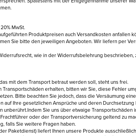
ersprechen. Spätestens mit der Entgegennahme unserer War
mmen.
l. 20% MwSt.
 aufgeführten Produktpreisen auch Versandkosten anfallen
en Sie bitte den jeweiligen Angeboten. Wir liefern per Ver
iderrufsrecht, wie in der Widerrufsbelehrung beschrieben, z
as mit dem Transport betraut werden soll, steht uns frei.
en Transportschäden erhalten, bitten wir Sie, diese Fehler 
 setzen. Bitte beachten Sie jedoch, dass die Versäumung ein
 auf Ihre gesetzlichen Ansprüche und deren Durchsetzung h
 unberührt.Indem Sie uns über etwaige Transportschäden in
achtführer oder der Transportversicherung geltend zu mach
, falls Sie weitere Fragen haben.
er Paketdienst) liefert Ihnen unsere Produkte ausschließlic