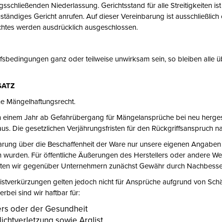
gsschließenden Niederlassung. Gerichtsstand für alle Streitigkeiten is
ständiges Gericht anrufen. Auf dieser Vereinbarung ist ausschließlic
echtes werden ausdrücklich ausgeschlossen.
fsbedingungen ganz oder teilweise unwirksam sein, so bleiben alle 
SATZ
e Mängelhaftungsrecht.
von einem Jahr ab Gefahrübergang für Mängelansprüche bei neu herge
aus. Die gesetzlichen Verjährungsfristen für den Rückgriffsanspruch
rung über die Beschaffenheit der Ware nur unsere eigenen Angabe
en wurden. Für öffentliche Äußerungen des Herstellers oder andere 
leisten wir gegenüber Unternehmern zunächst Gewähr durch Nachbesser
tverkürzungen gelten jedoch nicht für Ansprüche aufgrund von Schäd
rbei sind wir haftbar für:
rs oder der Gesundheit
lichtverletzung sowie Arglist