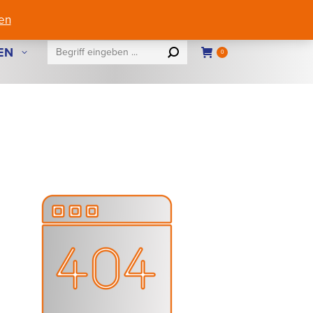
eferungen nur innerhalb Österreichs
Mein Account
en
Search:
EN
0