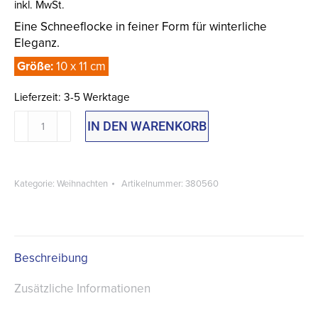
inkl. MwSt.
Eine Schneeflocke in feiner Form für winterliche
Eleganz.
Größe:
10 x 11 cm
Lieferzeit:
3-5 Werktage
Weihnachtsbaumschmuck
IN DEN WARENKORB
Schneeflocke
Menge
Kategorie:
Weihnachten
Artikelnummer:
380560
Beschreibung
Zusätzliche Informationen