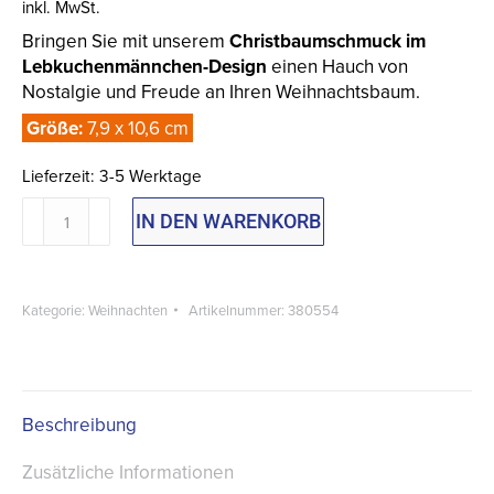
inkl. MwSt.
Bringen Sie mit unserem
Christbaumschmuck im
Lebkuchenmännchen-Design
einen Hauch von
Nostalgie und Freude an Ihren Weihnachtsbaum.
Größe:
7,9 x 10,6 cm
Lieferzeit:
3-5 Werktage
Weihnachtsbaumschmuck
IN DEN WARENKORB
Lebkuchenmännchen
Menge
Kategorie:
Weihnachten
Artikelnummer:
380554
Beschreibung
Zusätzliche Informationen